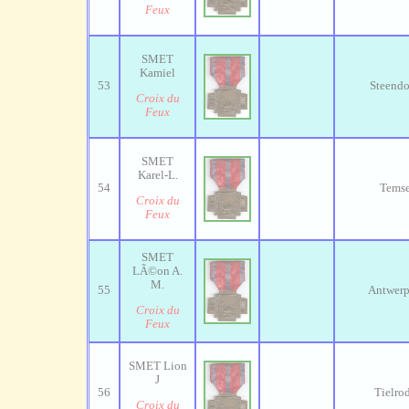
Feux
SMET
Kamiel
53
Steendo
Croix du
Feux
SMET
Karel-L.
54
Tems
Croix du
Feux
SMET
LÃ©on A.
M.
55
Antwer
Croix du
Feux
SMET Lion
J
56
Tielro
Croix du