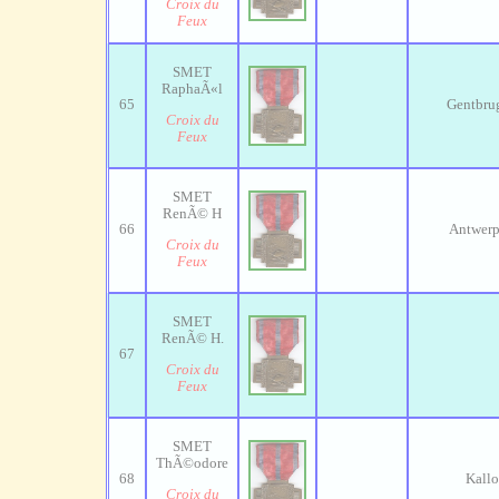
Croix du
Feux
SMET
RaphaÃ«l
65
Gentbru
Croix du
Feux
SMET
RenÃ© H
66
Antwer
Croix du
Feux
SMET
RenÃ© H.
67
Croix du
Feux
SMET
ThÃ©odore
68
Kallo
Croix du