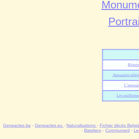
Monume
Portra
Répert
Annuaires télép
L’annuai
Les guillotin
Geneactes.be
-
Geneactes.eu
-
Naturalisations
-
Fichier décès Belgi
-
Bateliers
-
Communard
-
Le