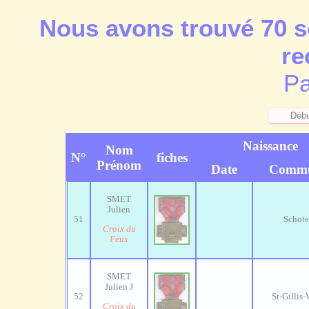
Nous avons trouvé 70 s
re
Pa
Naissance
Nom
N°
fiches
Prénom
Date
Comm
SMET
Julien
51
Schot
Croix du
Feux
SMET
Julien J
52
St-Gillis
Croix du