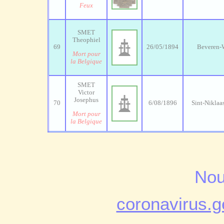
Feux
SMET
Theophiel
69
26/05/1894
Beveren-
Mort pour
la Belgique
SMET
Victor
Josephus
70
6/08/1896
Sint-Niklaa
Mort pour
la Belgique
Nou
coronavirus.