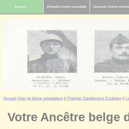
Acceuil
Première Guerre mondiale
Seconde Guerre mondi
Accueil
||
1er et 2ème grenadiers
||
Premier Carabiniers Cyclistes
||
L
Votre Ancêtre belge 